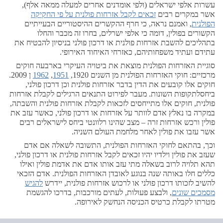
עשרות אלפי ישראלים (ולפי אומדנים אחרים למעלה ממאה אלף),
אשר במקרים רבים
זכאים לקבל אזרחות פולנית על פי החקיקה
הפולנית
, ואמנם נראה, כי חרף ההקשרים ההיסטוריים הבעייתיים
הקשורים בפולין, דומה כי אלפי ישרלים, בחרו זה מכבר והחלו
בתהליכים להשבת אזרחות פולנית או דרכון פולני בניסיון להבטיח את
עתידם ועתיד משפחותיהם, כאזרחי האיחוד האירופי.
סוגיית האזרחות הפולנית מוצאת את ביטויה העיקרי בארבעה חוקים
מרכזיים: חוקי האזרחות הפולנית מן השנים 1920,
1951
,
1962
ן 2009.
חוקים אלו קובעים את הדין בדבר אזרחות פולנית וכן דרכון פולני,
ביחסלתקופות השונות. מעבר לפירוט התנאים הרגילים לקבלת אזרחות
פולנית, חוקים אלו מתייחסים לזכאות לקבלת אזרחות פולנית והשבתה,
במקרה בו נאלץ אדם לוותר על אזרחות או דרכון פולני, כאשר עזב את
פולין ורכש אזרחות זרה – מצב שהינו רלוונטי ביחס לישראלים רבים
אשר עזבו את פולין לאחר מלחמת העולם השניה.
וכך, בהתאם לחוקי האזרחות הפולנית, התשובה לשאלה אם אדם
שעזב את פולין וילדיו יהיו זכאים לקבל אזרחות פולנית או דרכון פולני,
תהא תלויה לרוב בשאלה מתי עזב אותו אדם את אדמת פולין ואילו
כללים חלו באותה שנה בנוגע לאובדן האזרחות הפולנית. אדם הזכאי
להשיב לזכותו דרכון פולני או לרכוש אזרחות פולנית, יידרש
להגיש
מסמכים שונים
, ולבצע פעולות, לעתים מורכבות, בדרכו להגשמת
מטרתו לקבלת כרטיס הכניסה הנחשק לאירופה.