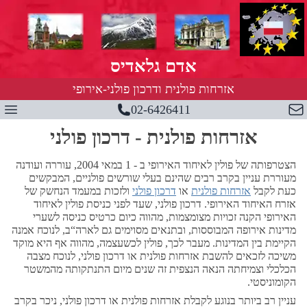
אדם גלאדיס
אזרחות פולנית ודרכון פולני-אירופי
02-6426411
צור קשר
תפ
אזרחות פולנית - דרכון פולני
הצטרפותה של פולין לאיחוד האירופי ב - 1 במאי 2004, עוררה ועודנה
מעוררת עניין בקרב רבים שהינם בעלי שורשים פולניים, המבקשים
כעת לקבל
אזרחות פולנית
או
דרכון פולני
ולזכות במעמד הנחשק של
אזרח האיחוד האירופי. דרכון פולני, שעד לפני כניסת פולין לאיחוד
האירופי הקנה זכויות מצומצמות, מהווה כיום כרטיס כניסה לשערי
מדינות אירופה המבוססות, ובתנאים מסוימים גם לארה“ב, לנוכח אמנה
הקיימת בין המדינות. מעבר לכך, פולין לכשעצמה, מהווה אף היא מוקד
משיכה לזכאים להשבת אזרחות פולנית או דרכון פולני, לנוכח מצבה
הכלכלי וצמיחתה הנאה הנצפית זה שנים מיום התנתקותה מהמשטר
הקומוניסטי.
עניין רב ביותר בנוגע לקבלת אזרחות פולנית או דרכון פולני, ניכר בקרב